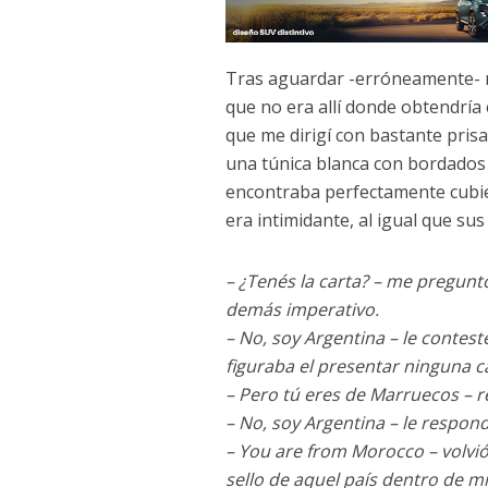
Tras aguardar -erróneamente- m
que no era allí donde obtendría e
que me dirigí con bastante prisa
una túnica blanca con bordados 
encontraba perfectamente cubie
era intimidante, al igual que su
– ¿Tenés la carta? – me pregunt
demás imperativo.
– No, soy Argentina – le contest
figuraba el presentar ninguna c
– Pero tú eres de Marruecos – re
– No, soy Argentina – le respon
– You are from Morocco – volvió
sello de aquel país dentro de m