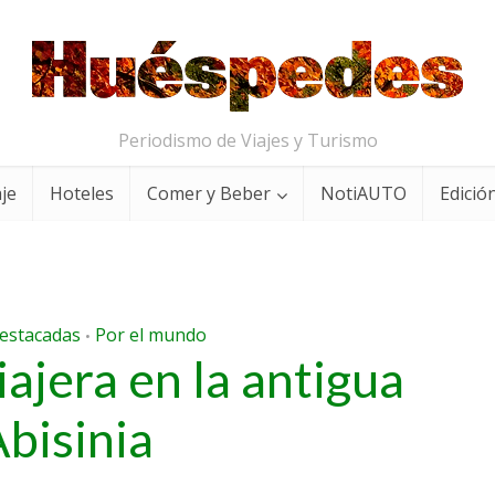
Periodismo de Viajes y Turismo
aje
Hoteles
Comer y Beber
NotiAUTO
Edición
estacadas
Por el mundo
•
iajera en la antigua
bisinia