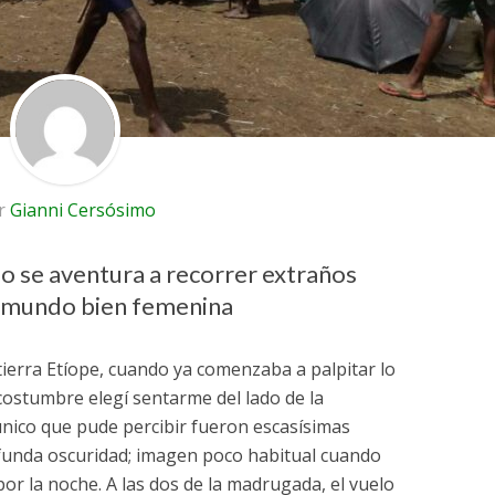
r
Gianni Cersósimo
o se aventura a recorrer extraños
al mundo bien femenina
tierra Etíope, cuando ya comenzaba a palpitar lo
costumbre elegí sentarme del lado de la
o único que pude percibir fueron escasísimas
funda oscuridad; imagen poco habitual cuando
por la noche. A las dos de la madrugada, el vuelo