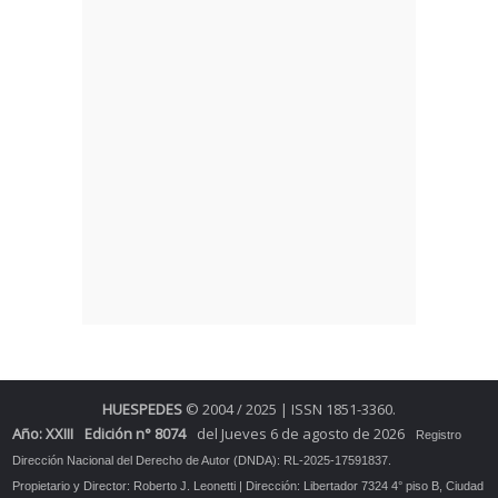
HUESPEDES
© 2004 / 2025 | ISSN 1851-3360.
Año: XXIII
Edición n° 8074
del Jueves 6 de agosto de 2026
Registro
Dirección Nacional del Derecho de Autor (DNDA): RL-2025-17591837.
Propietario y Director: Roberto J. Leonetti | Dirección: Libertador 7324 4° piso B, Ciudad