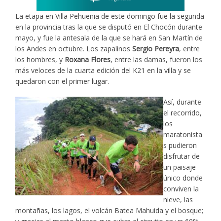
La etapa en Villa Pehuenia de este domingo fue la segunda
en la provincia tras la que se disputó en El Chocón durante
mayo, y fue la antesala de la que se hará en San Martín de
los Andes en octubre. Los zapalinos
Sergio Pereyra
, entre
los hombres, y
Roxana Flores
, entre las damas, fueron los
más veloces de la cuarta edición del K21 en la villa y se
quedaron con el primer lugar.
Así, durante
el recorrido,
los
maratonista
s pudieron
disfrutar de
un paisaje
único donde
conviven la
nieve, las
montañas, los lagos, el volcán Batea Mahuida y el bosque;