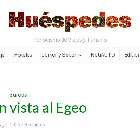
Periodismo de Viajes y Turismo
aje
Hoteles
Comer y Beber
NotiAUTO
Edición
Europa
on vista al Egeo
ayo, 2026
3 minutos