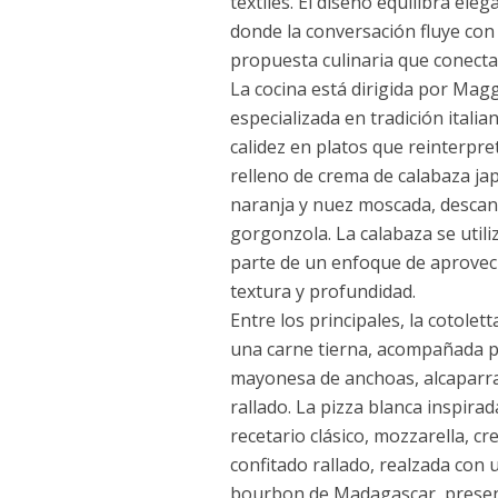
textiles. El diseño equilibra el
donde la conversación fluye co
propuesta culinaria que conecta
La cocina está dirigida por Ma
especializada en tradición itali
calidez en platos que reinterpre
relleno de crema de calabaza j
naranja y nuez moscada, descan
gorgonzola. La calabaza se utili
parte de un enfoque de aprovec
textura y profundidad.
Entre los principales, la cotol
una carne tierna, acompañada p
mayonesa de anchoas, alcaparra
rallado. La pizza blanca inspira
recetario clásico, mozzarella, c
confitado rallado, realzada con
bourbon de Madagascar, present