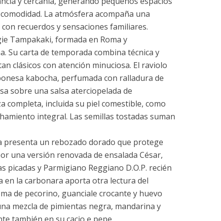
egancia y cercanía, generando pequeños espacios
n comodidad. La atmósfera acompaña una
 con recuerdos y sensaciones familiares.
ggie Tampakaki, formada en Roma y
ana. Su carta de temporada combina técnica y
tan clásicos con atención minuciosa. El raviolo
aponesa kabocha, perfumada con ralladura de
sa sobre una salsa aterciopelada de
za completa, incluida su piel comestible, como
hamiento integral. Las semillas tostadas suman
etta presenta un rebozado dorado que protege
or una versión renovada de ensalada César,
s picadas y Parmigiano Reggiano D.O.P. recién
da en la carbonara aporta otra lectura del
rema de pecorino, guanciale crocante y huevo
 una mezcla de pimientas negra, mandarina y
e también en su cacio e pepe.