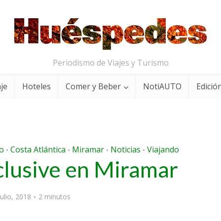
Periodismo de Viajes y Turismo
aje
Hoteles
Comer y Beber
NotiAUTO
Edición
o
Costa Atlántica
Miramar
Noticias
Viajando
•
•
•
•
clusive en Miramar
julio, 2018
2 minutos