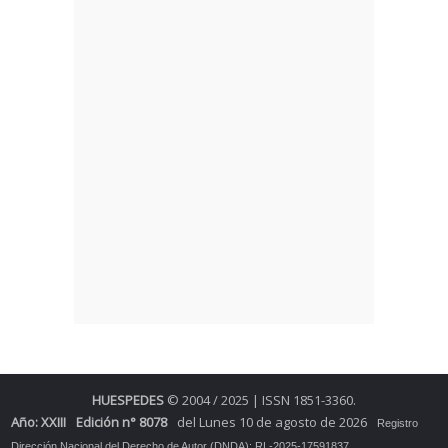
HUESPEDES
© 2004 / 2025 | ISSN 1851-3360.
Año: XXIII
Edición n° 8078
del Lunes 10 de agosto de 2026
Registro
Dirección Nacional del Derecho de Autor (DNDA): RL-2025-17591837.