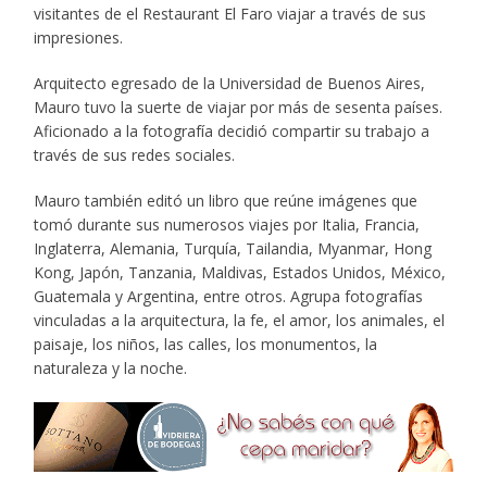
visitantes de el Restaurant El Faro viajar a través de sus
artista
impresiones.
Mauro
Repossini
Arquitecto egresado de la Universidad de Buenos Aires,
y
Mauro tuvo la suerte de viajar por más de sesenta países.
Zvonko
Aficionado a la fotografía decidió compartir su trabajo a
Solaja
través de sus redes sociales.
de
la
Mauro también editó un libro que reúne imágenes que
Embajada
tomó durante sus numerosos viajes por Italia, Francia,
de
Inglaterra, Alemania, Turquía, Tailandia, Myanmar, Hong
Croacia
Kong, Japón, Tanzania, Maldivas, Estados Unidos, México,
Guatemala y Argentina, entre otros. Agrupa fotografías
vinculadas a la arquitectura, la fe, el amor, los animales, el
paisaje, los niños, las calles, los monumentos, la
naturaleza y la noche.