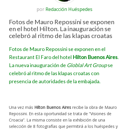
por
Redacción Huéspedes
Fotos de Mauro Repossini se exponen
en el hotel Hilton. La inauguración se
celebró al ritmo de las klapas croatas
Fotos de Mauro Repossini se exponen en el
Restaurant El Faro del hotel
Hilton Buenos Aires
.
La nueva inauguración de
Globlal Art Group
se
celebró al ritmo de las klapas croatas con
presencia de autoridades de la embajada.
Mariano
Cannello
Una vez más
Hilton Buenos Aires
recibe la obra de Mauro
del
Repossini. En esta oportunidad se trata de “Visiones de
Hilton
Croacia”. La misma consiste en la exhibición de una
junto
selección de 8 fotografías que permitirá a los huéspedes y
al