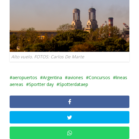
Alto vuelo. FOTOS: Carlos De Marte
aeropuertos
Argentina
aviones
Concursos
lineas
aereas
Sportter day
Spotterdataep