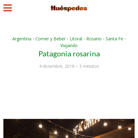
Argentina
Comer y Beber
Litoral
Rosario
Santa Fe
•
•
•
•
•
Viajando
Patagonia rosarina
4 diciembre, 2018
3 minutos