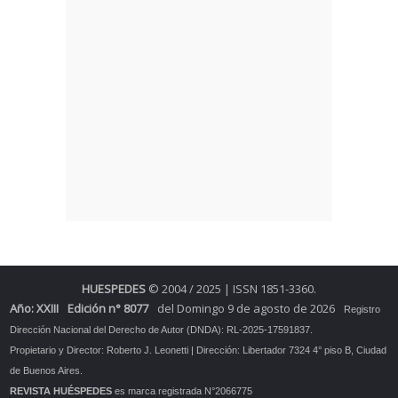
HUESPEDES
© 2004 / 2025 | ISSN 1851-3360.
Año: XXIII
Edición n° 8077
del Domingo 9 de agosto de 2026
Registro
Dirección Nacional del Derecho de Autor (DNDA): RL-2025-17591837.
Propietario y Director: Roberto J. Leonetti | Dirección: Libertador 7324 4° piso B, Ciudad
de Buenos Aires.
REVISTA HUÉSPEDES
es marca registrada N°2066775