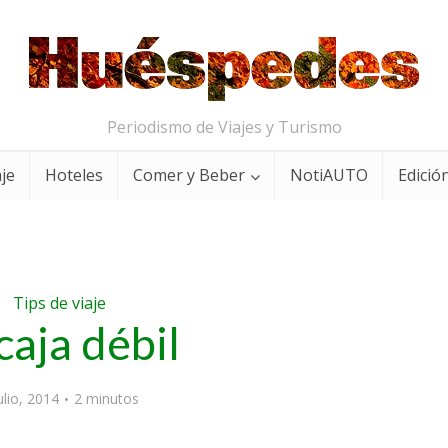
Periodismo de Viajes y Turismo
aje
Hoteles
Comer y Beber
NotiAUTO
Edición
Tips de viaje
caja débil
ulio, 2014
2 minutos