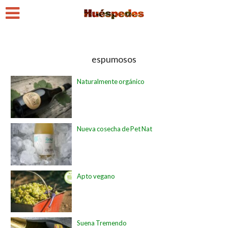
espumosos
Naturalmente orgánico
Nueva cosecha de Pet Nat
Apto vegano
Suena Tremendo