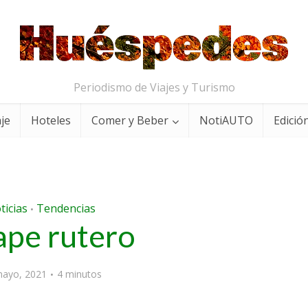
Periodismo de Viajes y Turismo
aje
Hoteles
Comer y Beber
NotiAUTO
Edición
ticias
Tendencias
•
ape rutero
mayo, 2021
4 minutos