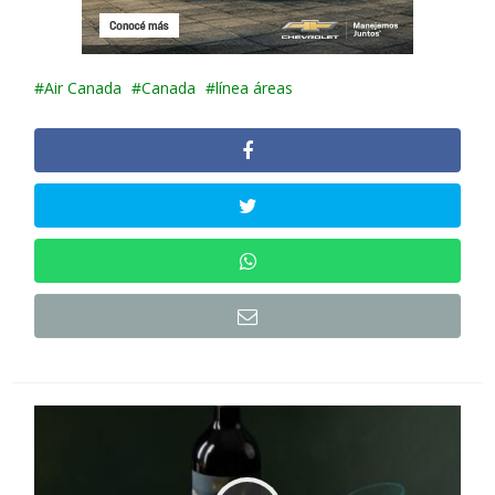
Air Canada
Canada
línea áreas