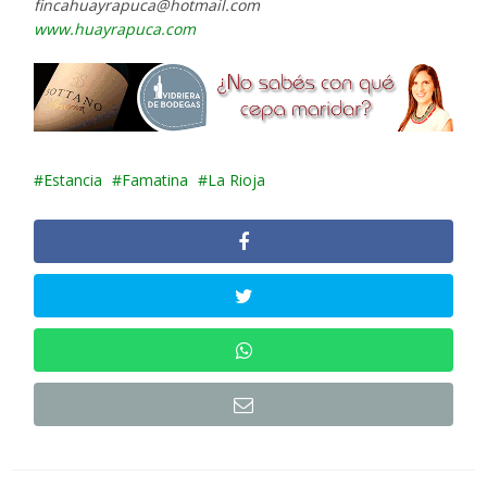
fincahuayrapuca@hotmail.com
www.huayrapuca.com
Estancia
Famatina
La Rioja