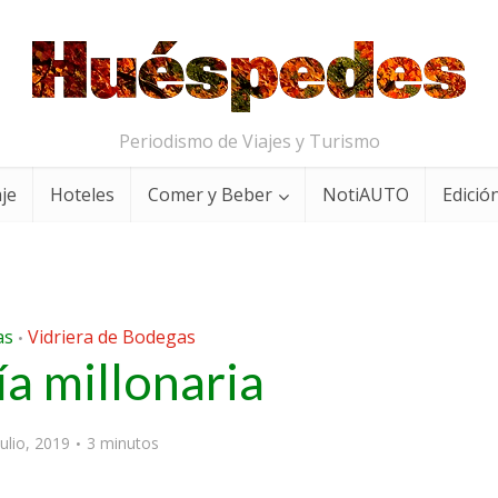
Periodismo de Viajes y Turismo
aje
Hoteles
Comer y Beber
NotiAUTO
Edición
as
Vidriera de Bodegas
•
ía millonaria
julio, 2019
3 minutos