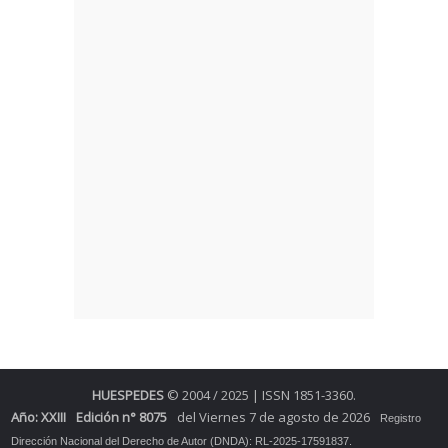
HUESPEDES
© 2004 / 2025 | ISSN 1851-3360.
Año: XXIII
Edición n° 8075
del Viernes 7 de agosto de 2026
Registro
Dirección Nacional del Derecho de Autor (DNDA): RL-2025-17591837.