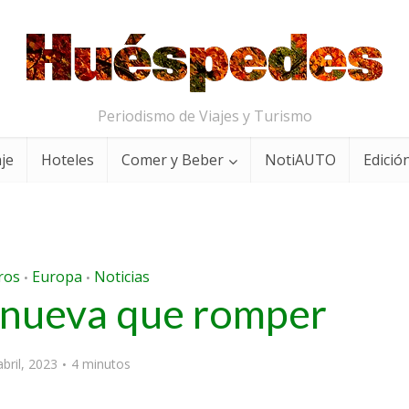
Periodismo de Viajes y Turismo
aje
Hoteles
Comer y Beber
NotiAUTO
Edición
ros
Europa
Noticias
•
•
 nueva que romper
abril, 2023
4 minutos