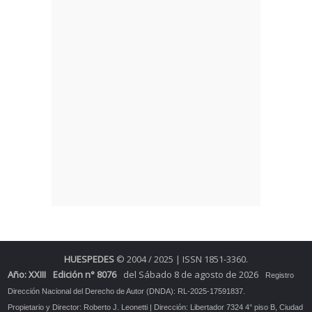
HUESPEDES
© 2004 / 2025 | ISSN 1851-3360.
Año: XXIII
Edición n° 8076
del Sábado 8 de agosto de 2026
Registro
Dirección Nacional del Derecho de Autor (DNDA): RL-2025-17591837.
Propietario y Director: Roberto J. Leonetti | Dirección: Libertador 7324 4° piso B, Ciudad