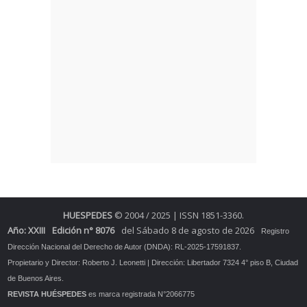
HUESPEDES
© 2004 / 2025 | ISSN 1851-3360.
Año: XXIII
Edición n° 8076
del Sábado 8 de agosto de 2026
Registro
Dirección Nacional del Derecho de Autor (DNDA): RL-2025-17591837.
Propietario y Director: Roberto J. Leonetti | Dirección: Libertador 7324 4° piso B, Ciudad
de Buenos Aires.
REVISTA HUÉSPEDES
es marca registrada N°2066775