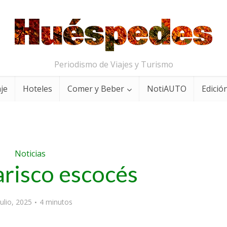
Periodismo de Viajes y Turismo
aje
Hoteles
Comer y Beber
NotiAUTO
Edición
Noticias
risco escocés
julio, 2025
4 minutos