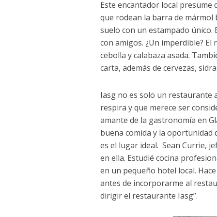
Este encantador local presume 
que rodean la barra de mármol b
suelo con un estampado único. Es
con amigos. ¿Un imperdible? El r
cebolla y calabaza asada. Tambié
carta, además de cervezas, sidras
Iasg no es solo un restaurante 
respira y que merece ser consid
amante de la gastronomía en Gla
buena comida y la oportunidad 
es el lugar ideal. Sean Currie, j
en ella. Estudié cocina profesi
en un pequeño hotel local. Hace
antes de incorporarme al restau
dirigir el restaurante Iasg”.