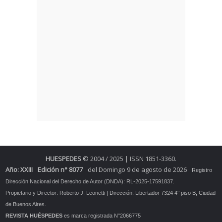
HUESPEDES
© 2004 / 2025 | ISSN 1851-3360.
Año: XXIII
Edición n° 8077
del Domingo 9 de agosto de 2026
Registro
Dirección Nacional del Derecho de Autor (DNDA): RL-2025-17591837.
Propietario y Director: Roberto J. Leonetti | Dirección: Libertador 7324 4° piso B, Ciudad
de Buenos Aires.
REVISTA HUÉSPEDES
es marca registrada N°2066775