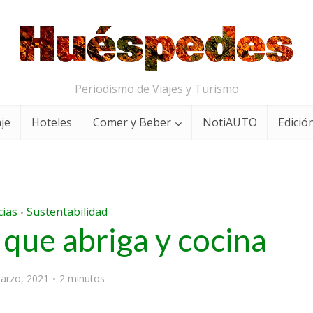
Periodismo de Viajes y Turismo
aje
Hoteles
Comer y Beber
NotiAUTO
Edición
cias
Sustentabilidad
•
 que abriga y cocina
arzo, 2021
2 minutos