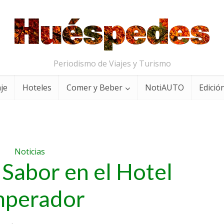
Periodismo de Viajes y Turismo
aje
Hoteles
Comer y Beber
NotiAUTO
Edición
Noticias
 Sabor en el Hotel
perador