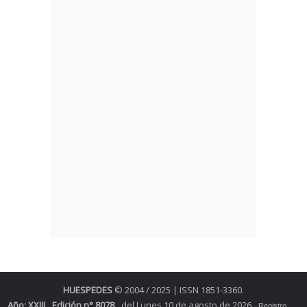
HUESPEDES
© 2004 / 2025 | ISSN 1851-3360.
Año: XXIII
Edición n° 8078
del Lunes 10 de agosto de 2026
Registro