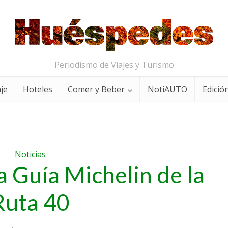
Periodismo de Viajes y Turismo
aje
Hoteles
Comer y Beber
NotiAUTO
Edición
Noticias
a Guía Michelin de la
Ruta 40