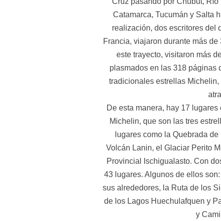
Cruz pasando por Chubut, Río
Catamarca, Tucumán y Salta ha
realización, dos escritores de
Francia, viajaron durante más de
este trayecto, visitaron más 
plasmados en las 318 páginas q
tradicionales estrellas Michelin
atr
De esta manera, hay 17 lugares c
Michelin, que son las tres estrell
lugares como la Quebrada de 
Volcán Lanin, el Glaciar Perito
Provincial Ischigualasto. Con do
43 lugares. Algunos de ellos son:
sus alrededores, la Ruta de los S
de los Lagos Huechulafquen y Pai
y Cami