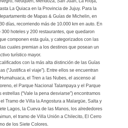
 Negro, Neuquén, Mendoza, San Juan, La Rioja,
sta La Quiaca en la Provincia de Jujuy. Para la
l departamento de Mapas & Guías de Michelin, en
 30 días, recorriendo más de 10.000 km en auto. En
de 300 hoteles y 200 restaurantes, que quedaron
ue componen esta guía, y categorizados con las
, las cuales premian a los destinos que posean un
activo turístico mayor.
alificados con la más alta distinción de las Guías
as (“Justifica el viaje”). Entre ellos se encuentran
Humahuaca, el Tren a las Nubes, el ascenso al
 Moreno, el Parque Nacional Talampaya y el Parque
s estrellas (“Vale la pena desviarse”) encontramos
 el Tramo de Villa la Angostura a Malargüe, Salta y
iete Lagos, la Cueva de las Manos, los alrededores
mun, el tramo de Villa Unión a Chilecito, El Cerro
no de los Siete Colores.