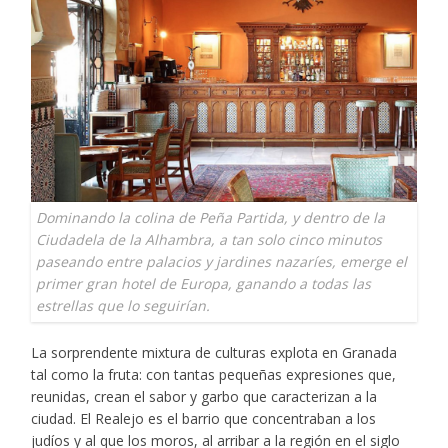
Dominando la colina de Peña Partida, y dentro de la
Ciudadela de la Alhambra, a tan solo cinco minutos
paseando entre palacios y jardines nazaríes, emerge el
primer gran hotel de Europa, ganando a todas las
estrellas que lo seguirían.
La sorprendente mixtura de culturas explota en Granada
tal como la fruta: con tantas pequeñas expresiones que,
reunidas, crean el sabor y garbo que caracterizan a la
ciudad. El Realejo es el barrio que concentraban a los
judíos y al que los moros, al arribar a la región en el siglo