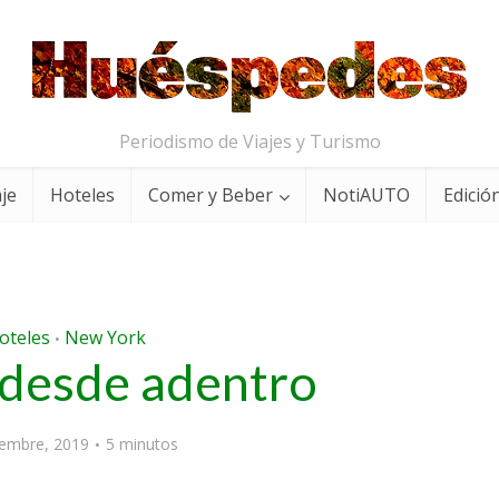
Periodismo de Viajes y Turismo
aje
Hoteles
Comer y Beber
NotiAUTO
Edición
oteles
New York
•
 desde adentro
iembre, 2019
5 minutos