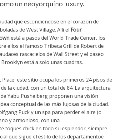
omo un neoyorquino luxury.
ciudad que escondiéndose en el corazón de
boladas de West Village. Allí el
Four
town
está a pasos del World Trade Center, los
re ellos el famoso Tribeca Grill de Robert de
 audaces rascacielos de Wall Street y el paseo
 Brooklyn está a solo unas cuadras.
lace, este sitio ocupa los primeros 24 pisos de
de la ciudad, con un total de 84. La arquitectura
s de Yabu Pushelberg proponen una visión
dea conceptual de las más lujosas de la ciudad.
olfgang Puck y un spa para perder el aire (o
reno y armonioso, con una
 toques chick en todo su esplendor, siempre
ial que sigue el estilo de los departamentoe