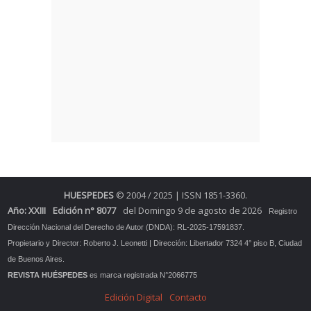
HUESPEDES
© 2004 / 2025 | ISSN 1851-3360.
Año: XXIII
Edición n° 8077
del Domingo 9 de agosto de 2026
Registro
Dirección Nacional del Derecho de Autor (DNDA): RL-2025-17591837.
Propietario y Director: Roberto J. Leonetti | Dirección: Libertador 7324 4° piso B, Ciudad
de Buenos Aires.
REVISTA HUÉSPEDES
es marca registrada N°2066775
Edición Digital
Contacto