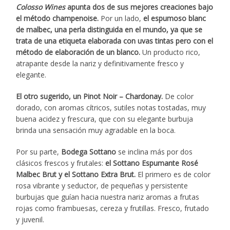
Colosso Wines
apunta dos de sus mejores creaciones bajo
el método champenoise.
Por un lado,
el espumoso blanc
de malbec, una perla distinguida en el mundo, ya que se
trata de una etiqueta elaborada con uvas tintas pero con el
método de elaboración de un blanco.
Un producto rico,
atrapante desde la nariz y definitivamente fresco y
elegante.
El otro sugerido, un Pinot Noir – Chardonay.
De color
dorado, con aromas cítricos, sutiles notas tostadas, muy
buena acidez y frescura, que con su elegante burbuja
brinda una sensación muy agradable en la boca.
Por su parte,
Bodega Sottano
se inclina más por dos
clásicos frescos y frutales:
el Sottano Espumante Rosé
Malbec Brut y el Sottano Extra Brut.
El primero es de color
rosa vibrante y seductor, de pequeñas y persistente
burbujas que guían hacia nuestra nariz aromas a frutas
rojas como frambuesas, cereza y frutillas. Fresco, frutado
y juvenil.