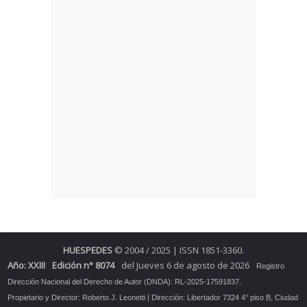
HUESPEDES
© 2004 / 2025 | ISSN 1851-3360.
Año: XXIII
Edición n° 8074
del Jueves 6 de agosto de 2026
Registro
Dirección Nacional del Derecho de Autor (DNDA): RL-2025-17591837.
Propietario y Director: Roberto J. Leonetti | Dirección: Libertador 7324 4° piso B, Ciudad