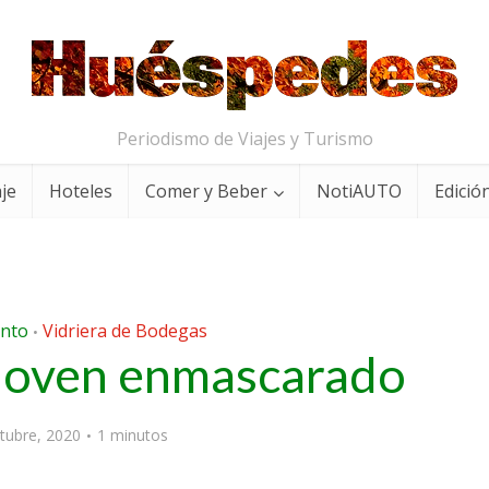
Periodismo de Viajes y Turismo
aje
Hoteles
Comer y Beber
NotiAUTO
Edición
nto
Vidriera de Bodegas
•
 joven enmascarado
tubre, 2020
1 minutos