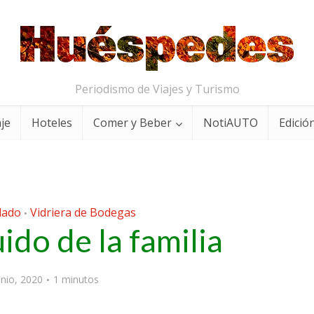
Periodismo de Viajes y Turismo
aje
Hoteles
Comer y Beber
NotiAUTO
Edición
dado
Vidriera de Bodegas
•
uido de la familia
unio, 2020
1 minutos