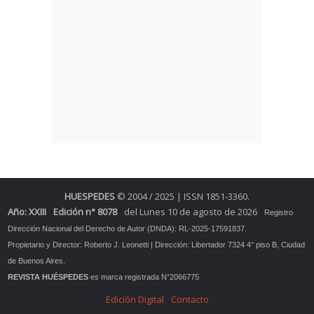
HUESPEDES
© 2004 / 2025 | ISSN 1851-3360.
Año: XXIII
Edición n° 8078
del Lunes 10 de agosto de 2026
Registro
Dirección Nacional del Derecho de Autor (DNDA): RL-2025-17591837.
Propietario y Director: Roberto J. Leonetti | Dirección: Libertador 7324 4° piso B, Ciudad
de Buenos Aires.
REVISTA HUÉSPEDES
es marca registrada N°2066775
Edición Digital
Contacto