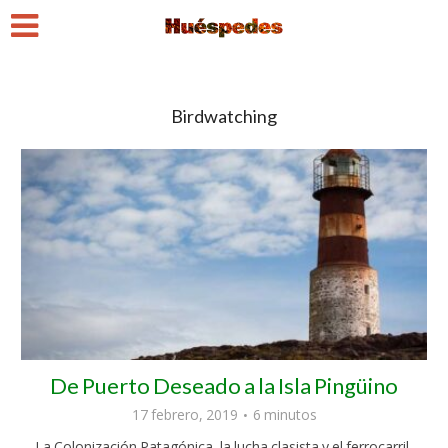
Birdwatching
De Puerto Deseado a la Isla Pingüino
17 febrero, 2019
6 minutos
La Colonización Patagónica, la lucha clasista y el ferrocarril,